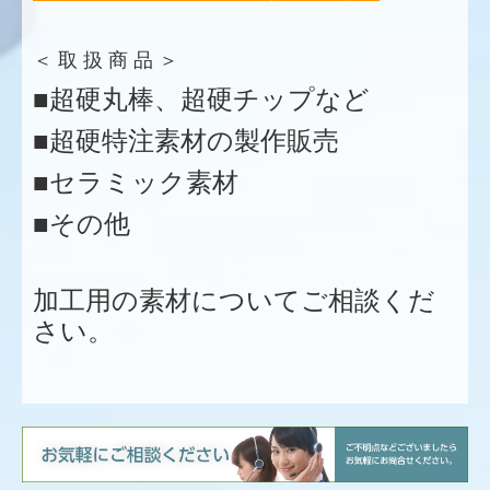
＜ 取 扱 商 品 ＞
■超硬丸棒、超硬チップなど
■超硬特注素材の製作販売
■セラミック素材
■その他
加工用の素材についてご相談くだ
さい。