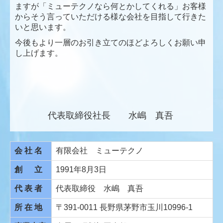
ますが「ミューテクノなら何とかしてくれる」お客様
からそう言っていただける様な会社を目指して行きた
いと思います。
今後もより一層のお引き立てのほどよろしくお願い申
し上げます。
代表取締役社長 水嶋 真吾
会 社 名
有限会社 ミューテクノ
創 立
1991年8月3日
代 表 者
代表取締役 水嶋 真吾
所 在 地
〒391-0011 長野県茅野市玉川10996-1